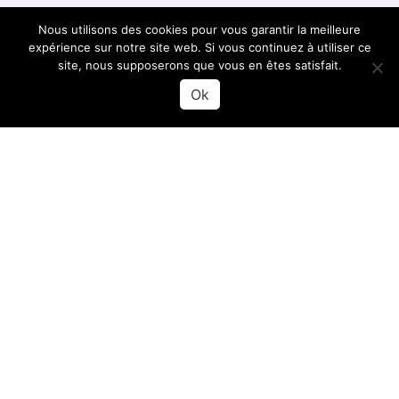
Betten
Nous utilisons des cookies pour vous garantir la meilleure
x3
expérience sur notre site web. Si vous continuez à utiliser ce
site, nous supposerons que vous en êtes satisfait.
Ok
Terrasse
Preise und Verfügbarkeiten
Prüfen Sie die Verfügbarkeitstermine und Preise, um Ihren
Aufenthalt online mit wenigen Klicks zu buchen!